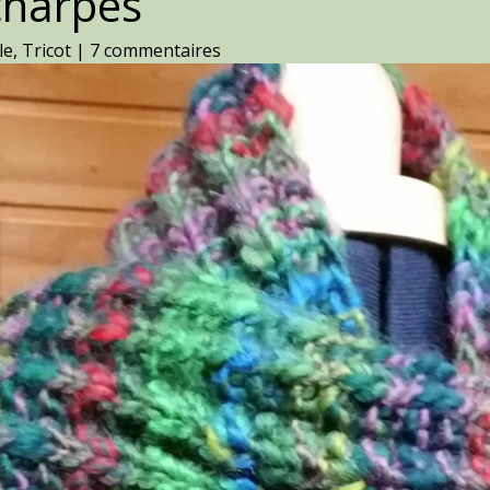
charpes
le
,
Tricot
|
7 commentaires