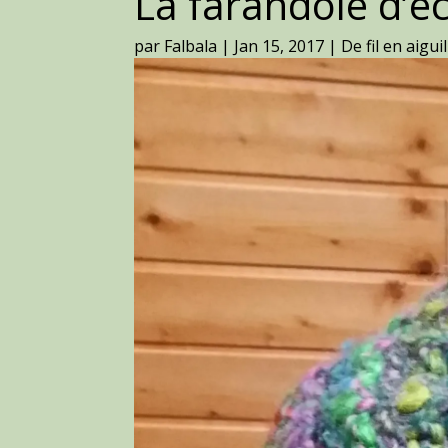
La farandole d’é
par
Falbala
|
Jan 15, 2017
|
De fil en aiguil