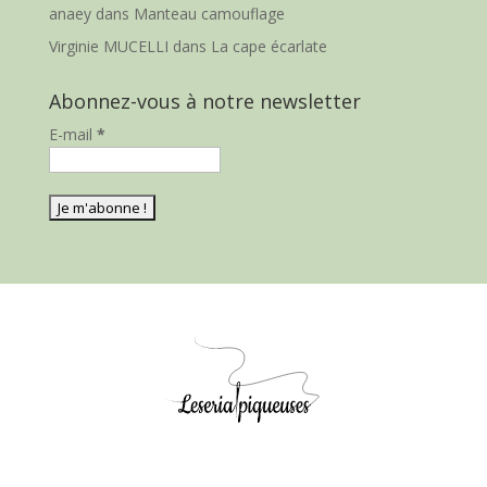
anaey
dans
Manteau camouflage
Virginie MUCELLI
dans
La cape écarlate
Abonnez-vous à notre newsletter
E-mail
*