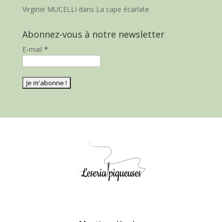
Virginie MUCELLI
dans
La cape écarlate
Abonnez-vous à notre newsletter
E-mail
*