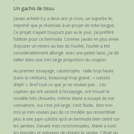
Un gachis de tissu
J’avais acheté il y a deux ans je crois, un superbe lin
imprimé que je réservais à un projet de robe longue.
Ce projet n’ayant toujours pas vu le jour, j’ai préféré
l’utiliser pour ce bermuda. Comme j’avais en plus envie
d’ajouter un revers au bas de l’ourlet, l’ourlet a été
considérablement allongé. Avec une petite laize, j’ai dû
tailler dans une très large proportion du coupon.
Au premier essayage, catastrophe : taille trop haute
(sans la ceinture), beaucoup trop grand ; « cuisses
d’éph’ ». Bref tout ce que je ne voulais pas… Les
copines qui ont assisté à l’essayage, ont trouvé le
modèle très chouette, même Marie a essayé de me
convaincre, oui c’est joli large, c’est fluide.. Ben non
moi je n’en voulais pas de ce modèle qui ressemblait
plus à une jupe-culotte qu’à un bermuda bien cintré sur
les jambes. Devant mes ronchonnades, Marie a sorti
les épingles et entrepris de réduire la jambe. C’était un