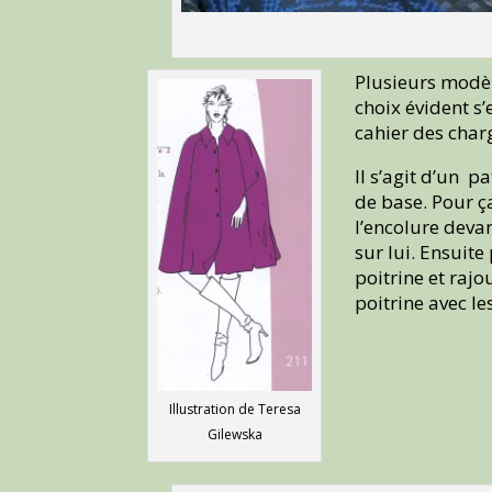
Plusieurs modèl
choix évident s
cahier des charg
Il s’agit d’un 
de base. Pour ça
l’encolure devan
sur lui. Ensuite
poitrine et rajo
poitrine avec le
Illustration de Teresa
Gilewska