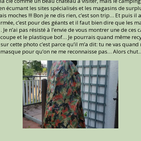
n à la clé comme un beau château à visiter, mais le camping
écumant les sites spécialisés et les magasins de surplus
s moches !!! Bon je ne dis rien, c’est son trip… Et puis il
rmée, c’est pour des géants et il faut bien dire que les ma
e n’ai pas résisté à l’envie de vous montrer une de ces c
a coupe et le plastique bof… Je pourrais quand même recy
 sur cette photo c’est parce qu’il m’a dit: tu ne vas qu
un masque pour qu’on ne me reconnaisse pas… Alors chut.. 