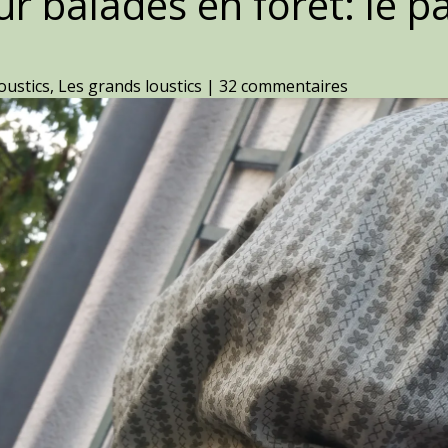
balades en forêt: le pa
oustics
,
Les grands loustics
|
32 commentaires