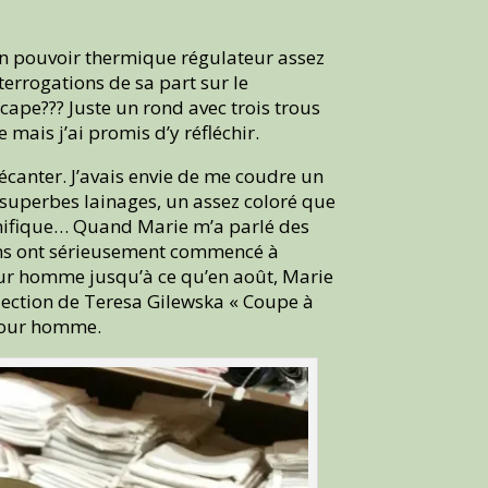
 son pouvoir thermique régulateur assez
terrogations de sa part sur le
cape??? Juste un rond avec trois trous
e mais j’ai promis d’y réfléchir.
écanter. J’avais envie de me coudre un
x superbes lainages, un assez coloré que
agnifique… Quand Marie m’a parlé des
lans ont sérieusement commencé à
pour homme jusqu’à ce qu’en août, Marie
llection de Teresa Gilewska « Coupe à
e pour homme.