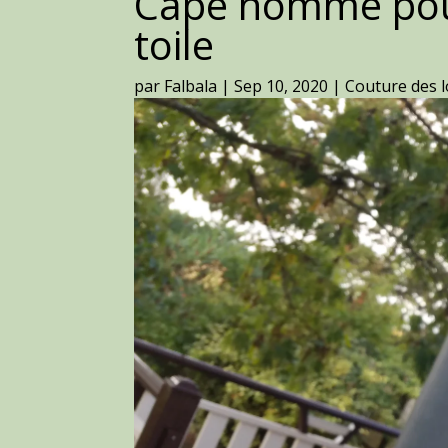
Cape homme pour 
toile
par
Falbala
|
Sep 10, 2020
|
Couture des l