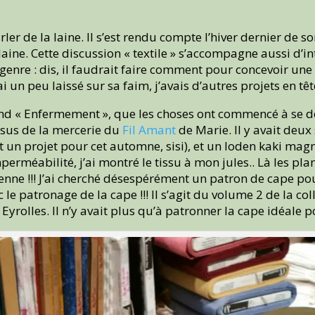
ler de la laine. Il s’est rendu compte l’hiver dernier de
aine. Cette discussion « textile » s’accompagne aussi d’in
enre : dis, il faudrait faire comment pour concevoir une 
’ai un peu laissé sur sa faim, j’avais d’autres projets en têt
grand « Enfermement », que les choses ont commencé à se d
issus de la mercerie du
Fil Amant
de Marie. Il y avait deu
st un projet pour cet automne, sisi), et un loden kaki m
erméabilité, j’ai montré le tissu à mon jules.. Là les p
ienne !!! J’ai cherché désespérément un patron de cape 
e patronage de la cape !!! Il s’agit du volume 2 de la co
s Eyrolles. Il n’y avait plus qu’à patronner la cape idéal