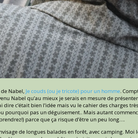
fi de Nabel,
Je couds (ou je tricote) pour un homme
. Compt
enu Nabel qu’au mieux je serais en mesure de présenter u
 dire c’était bien l’idée mais vu le cahier des charges tr
 ou pourquoi pas un déguisement.. Mais autant commencer 
prendrez!) parce que ça risque d’être un peu long….
visage de longues balades en forêt, avec camping. Moi l