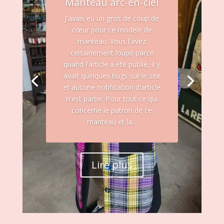
Manteau arc-en-ciel
J'avais eu un gros de coup de
cœur pour ce modèle de
manteau. Vous l'avez
certainement loupé parce
quand l'article a été publié, il y
avait quelques bugs sur le site
et aucune notification d'article
n'est partie. Pour tout ce qui
concerne le patron de ce
manteau et la...
Lire plus