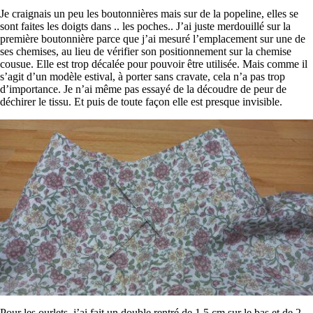
Je craignais un peu les boutonnières mais sur de la popeline, elles se
sont faites les doigts dans .. les poches.. J’ai juste merdouillé sur la
première boutonnière parce que j’ai mesuré l’emplacement sur une de
ses chemises, au lieu de vérifier son positionnement sur la chemise
cousue. Elle est trop décalée pour pouvoir être utilisée. Mais comme il
s’agit d’un modèle estival, à porter sans cravate, cela n’a pas trop
d’importance. Je n’ai même pas essayé de la découdre de peur de
déchirer le tissu. Et puis de toute façon elle est presque invisible.
Pour les ourlets, j’ai fait un double rentré de 1,5 cm sur le bas et de 2