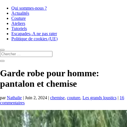
Qui sommes-nous ?
Actualités
Couture
Ateliers
Tutoriels
Escapades- A ne pas rater
Politique de cookies (UE)
Garde robe pour homme:
pantalon et chemise
par
Nathalie
|
Juin 2, 2024
|
chemise
,
couture
,
Les grands loustics
|
16
commentaires