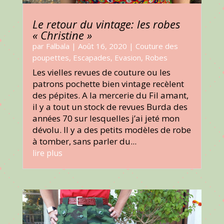
Le retour du vintage: les robes
« Christine »
par
Falbala
|
Août 16, 2020
|
Couture des
poupettes
,
Escapades
,
Evasion
,
Robes
Les vielles revues de couture ou les
patrons pochette bien vintage recèlent
des pépites. A la mercerie du Fil amant,
il y a tout un stock de revues Burda des
années 70 sur lesquelles j’ai jeté mon
dévolu. Il y a des petits modèles de robe
à tomber, sans parler du...
lire plus