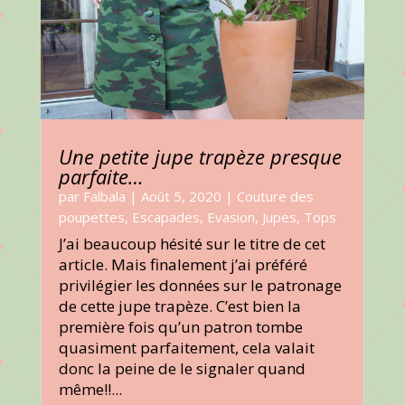
Une petite jupe trapèze presque
parfaite…
par
Falbala
|
Août 5, 2020
|
Couture des
poupettes
,
Escapades
,
Evasion
,
Jupes
,
Tops
J’ai beaucoup hésité sur le titre de cet
article. Mais finalement j’ai préféré
privilégier les données sur le patronage
de cette jupe trapèze. C’est bien la
première fois qu’un patron tombe
quasiment parfaitement, cela valait
donc la peine de le signaler quand
même!!...