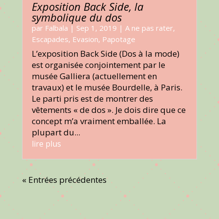
Exposition Back Side, la
symbolique du dos
par
Falbala
|
Sep 1, 2019
|
A ne pas rater
,
Escapades
,
Evasion
,
Papotage
L’exposition Back Side (Dos à la mode)
est organisée conjointement par le
musée Galliera (actuellement en
travaux) et le musée Bourdelle, à Paris.
Le parti pris est de montrer des
vêtements « de dos ». Je dois dire que ce
concept m’a vraiment emballée. La
plupart du...
lire plus
« Entrées précédentes