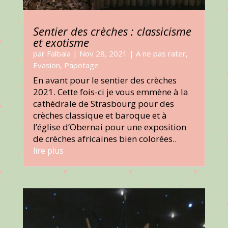
Sentier des crèches : classicisme
et exotisme
par
Falbala
|
Nov 28, 2021
|
A ne pas rater
,
Evasion
,
Papotage
En avant pour le sentier des crèches
2021. Cette fois-ci je vous emmène à la
cathédrale de Strasbourg pour des
crèches classique et baroque et à
l’église d’Obernai pour une exposition
de crèches africaines bien colorées..
lire plus