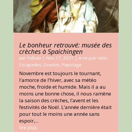
Le bonheur retrouvé: musée des
crèches à Spaichingen
par
Falbala
|
Nov 17, 2021
|
A ne pas rater
,
Escapades
,
Evasion
,
Papotage
Novembre est toujours le tournant,
l’amorce de l’hiver, avec sa météo
moche, froide et humide. Mais il a au
moins une bonne chose, il nous ramène
la saison des crèches, l’avent et les
festivités de Noël. L’année dernière était
pour tout le moins une année sans
espoir,...
lire plus