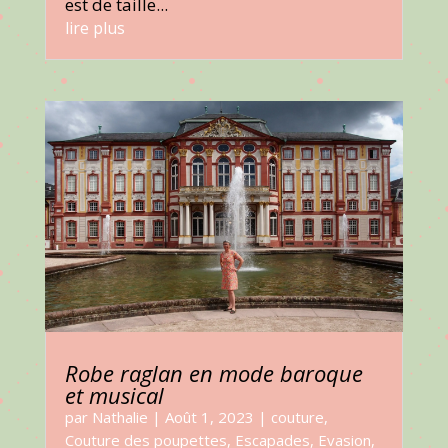
est de taille...
lire plus
Robe raglan en mode baroque
et musical
par
Nathalie
|
Août 1, 2023
|
couture
,
Couture des poupettes
,
Escapades
,
Evasion
,