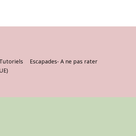
Tutoriels
Escapades- A ne pas rater
(UE)