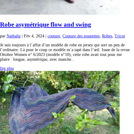
Robe asymétrique flow and swing
par
Nathalie
|
Fév 4, 2024
|
couture
,
Couture des poupettes
,
Robes
,
Tricot
Je suis toujours à l’affut d’un modèle de robe en jersey qui sort un peu de
l’ordinaire. Là pour le coup ce modèle m’a tapé dans l’œil. Issue de la revue
Ottobre Women n° 6/2023 (modèle n°10), cette robe avait tout pour me
plaire : longue, asymétrique, avec manche...
lire plus