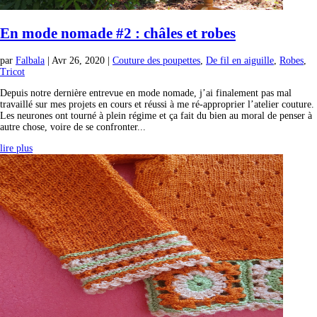
En mode nomade #2 : châles et robes
par
Falbala
|
Avr 26, 2020
|
Couture des poupettes
,
De fil en aiguille
,
Robes
,
Tricot
Depuis notre dernière entrevue en mode nomade, j’ai finalement pas mal
travaillé sur mes projets en cours et réussi à me ré-approprier l’atelier couture.
Les neurones ont tourné à plein régime et ça fait du bien au moral de penser à
autre chose, voire de se confronter...
lire plus