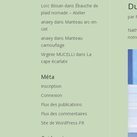
Du
Loïc Blouin
dans
Ébauche de
plaid nomade – Atelier
par
anaey
dans
Manteau arc-en-
ciel
Nath
notr
anaey
dans
Manteau
camouflage
Virginie MUCELLI
dans
La
cape écarlate
Méta
Inscription
Connexion
Flux des publications
Flux des commentaires
Site de WordPress-FR