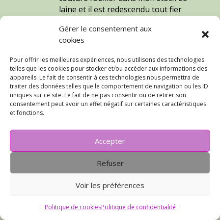
laine et il est redescendu tout fier
avec plein de trésors dans les bras!!
Gérer le consentement aux
Merci pour mes jupettes!!!
cookies
Réponse
Pour offrir les meilleures expériences, nous utilisons des technologies
telles que les cookies pour stocker et/ou accéder aux informations des
appareils. Le fait de consentir à ces technologies nous permettra de
cyqlaf
sur 30 septembre 2020 à 7 h 41
traiter des données telles que le comportement de navigation ou les ID
uniques sur ce site. Le fait de ne pas consentir ou de retirer son
min
consentement peut avoir un effet négatif sur certaines caractéristiques
Rho la la la … faut arrêter les cascades !
et fonctions.
Je te souhaite un prompt rétablissement
afin que ces jolies jupes sortent visiter le
Accepter
monde un de ces 4 !
& le coup du bisou à la mac … ça va me
Refuser
faire la journée je pense !!!! Alors merci !
Voir les préférences
Réponse
Politique de cookies
Politique de confidentialité