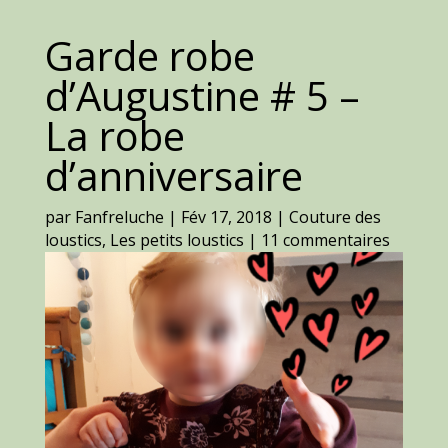
Garde robe
d’Augustine # 5 –
La robe
d’anniversaire
par
Fanfreluche
|
Fév 17, 2018
|
Couture des
loustics
,
Les petits loustics
|
11 commentaires