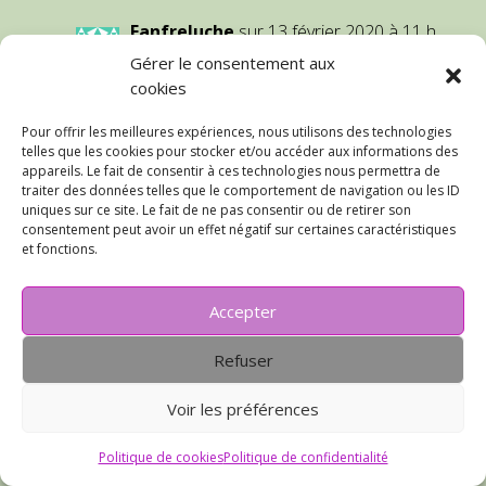
Fanfreluche
sur 13 février 2020 à 11 h
29 min
Gérer le consentement aux
cookies
Ah oui ! Je connais ça. Le film que tu
t’entêtes à regarder en te disant : ça
Pour offrir les meilleures expériences, nous utilisons des technologies
finira bien par devenir intéressant ou
telles que les cookies pour stocker et/ou accéder aux informations des
pour en connaître le dénouement. En
appareils. Le fait de consentir à ces technologies nous permettra de
l’occurrence, pour cette robe, mon
traiter des données telles que le comportement de navigation ou les ID
uniques sur ce site. Le fait de ne pas consentir ou de retirer son
éternel optimisme m’a bien joué des
consentement peut avoir un effet négatif sur certaines caractéristiques
tours. Lors de certains essayages j’y
et fonctions.
voyais du potentiel, mais au final,
c’est bof !
Accepter
Réponse
Refuser
cyqlaf
sur 12 février 2020 à 8 h 21 min
Voir les préférences
Quel courage ! Vous êtes têtue
Politique de cookies
Politique de confidentialité
ascendant obstinée non ? Des fois, il faut