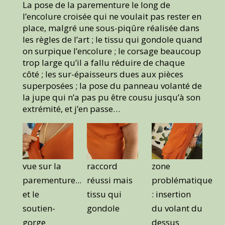
La pose de la parementure le long de
l’encolure croisée qui ne voulait pas rester en
place, malgré une sous-piqûre réalisée dans
les règles de l’art ; le tissu qui gondole quand
on surpique l’encolure ; le corsage beaucoup
trop large qu’il a fallu réduire de chaque
côté ; les sur-épaisseurs dues aux pièces
superposées ; la pose du panneau volanté de
la jupe qui n’a pas pu être cousu jusqu’à son
extrémité, et j’en passe…
vue sur la
raccord
zone
parementure...
réussi mais
problématique
et le
tissu qui
: insertion
soutien-
gondole
du volant du
gorge
dessus