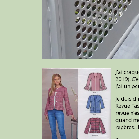
J’ai craq
2019). C’
j’ai un pe
Je dois d
Revue Fas
revue n’e
quand mêm
repères.. 