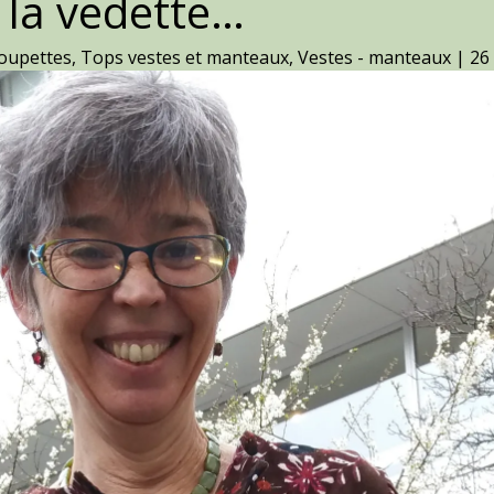
t la vedette…
oupettes
,
Tops vestes et manteaux
,
Vestes - manteaux
|
26