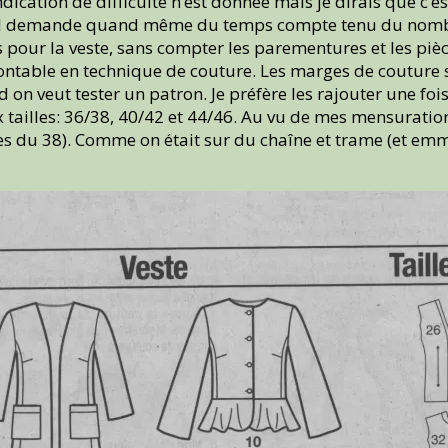
dication de difficulté n’est donnée mais je dirais que c’
 Il demande quand même du temps compte tenu du nombre 
s pour la veste, sans compter les parementures et les piè
ntable en technique de couture. Les marges de couture s
 on veut tester un patron. Je préfère les rajouter une fois
ailles: 36/38, 40/42 et 44/46. Au vu de mes mensurations 
 du 38). Comme on était sur du chaîne et trame (et emma