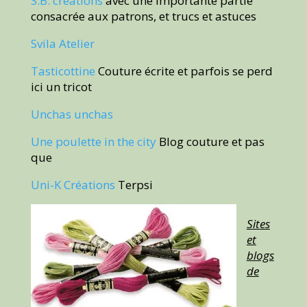
S.B. créations
avec une importante partie
consacrée aux patrons, et trucs et astuces
Svila Atelier
Tasticottine
Couture écrite et parfois se perd
ici un tricot
Unchas unchas
Une poulette in the city
Blog couture et pas
que
Uni-K Créations
Terpsi
Sites
et
blogs
de