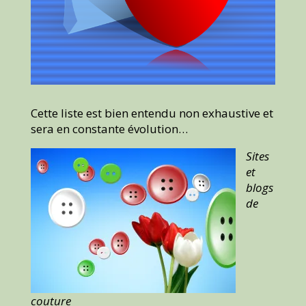
Cette liste est bien entendu non exhaustive et
sera en constante évolution…
Sites
et
blogs
de
couture