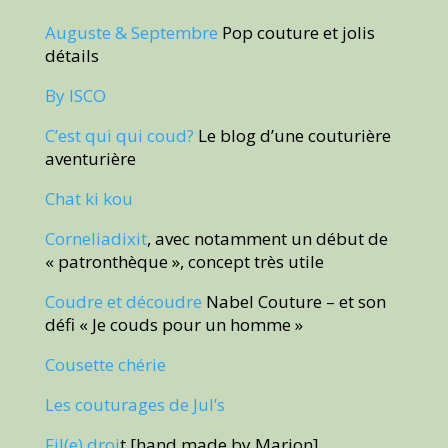
Auguste & Septembre
Pop couture et jolis
détails
By ISCO
C’est qui qui coud?
Le blog d’une couturière
aventurière
Chat ki kou
Corneliadixit
, avec notamment un début de
« patronthèque », concept très utile
Coudre et découdre
Nabel Couture – et son
défi « Je couds pour un homme »
Cousette chérie
Les couturages de Jul’s
Fil(e) droi
t [hand made by Marion]