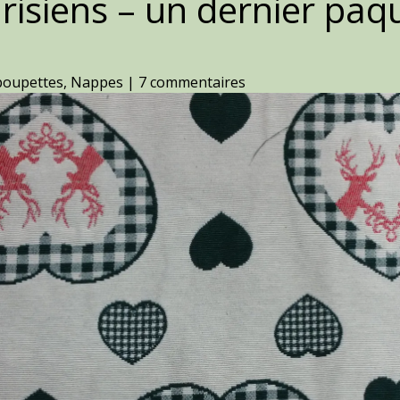
isiens – un dernier paqu
poupettes
,
Nappes
|
7 commentaires