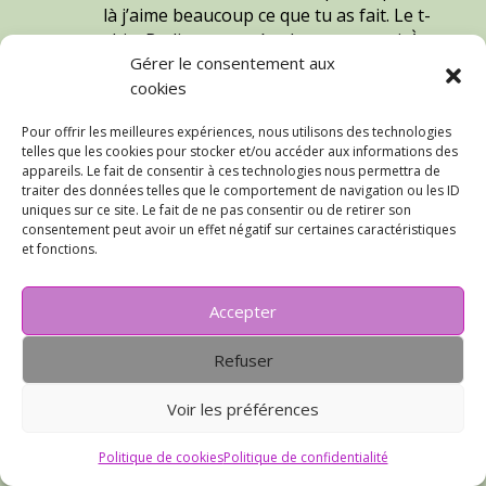
là j’aime beaucoup ce que tu as fait. Le t-
shirt Badiane est très chouette aussi. À
Gérer le consentement aux
bientôt pour de nouveaux projets chez
cookies
Marie.
Pour offrir les meilleures expériences, nous utilisons des technologies
Réponse
telles que les cookies pour stocker et/ou accéder aux informations des
appareils. Le fait de consentir à ces technologies nous permettra de
traiter des données telles que le comportement de navigation ou les ID
falbala
sur 7 août 2020 à 14 h 09 min
uniques sur ce site. Le fait de ne pas consentir ou de retirer son
consentement peut avoir un effet négatif sur certaines caractéristiques
T’as vu ça hein?! Et elle ne s’ouvre
et fonctions.
pas, un vrai bonheur.. Les suivantes
sont dans le « pipeline »! ben oui faut
Accepter
rentabiliser le patron!!!
A très bientôt la vacancière (et
Refuser
n’oublie pas l’anniversaire de
Martine!)
Voir les préférences
Réponse
Politique de cookies
Politique de confidentialité