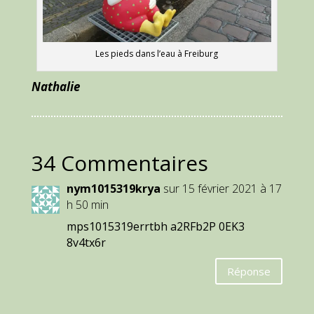
Les pieds dans l’eau à Freiburg
Nathalie
34 Commentaires
nym1015319krya
sur 15 février 2021 à 17
h 50 min
mps1015319errtbh a2RFb2P 0EK3
8v4tx6r
Réponse