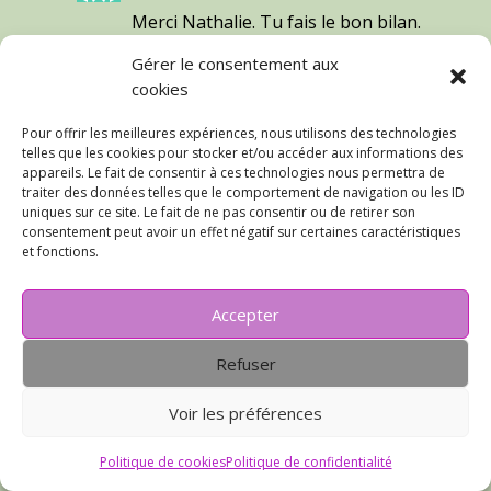
Merci Nathalie. Tu fais le bon bilan.
Le fait de liquider des boulets ça nous
Gérer le consentement aux
laisse aborder la suite l’esprit un peu
cookies
plus léger. Et puis il m’en reste
encore de ce beau tissu… on pourra
Pour offrir les meilleures expériences, nous utilisons des technologies
en faire quelque chose ni boulet, ni
telles que les cookies pour stocker et/ou accéder aux informations des
zéro défaut j’espère.
appareils. Le fait de consentir à ces technologies nous permettra de
traiter des données telles que le comportement de navigation ou les ID
uniques sur ce site. Le fait de ne pas consentir ou de retirer son
Réponse
consentement peut avoir un effet négatif sur certaines caractéristiques
et fonctions.
hermine123
sur 27 janvier 2020 à 14 h 03
Accepter
min
Oui tu peux être très fière d’avoir
Refuser
terminé ce joli pantalon malgré de
nombreuses difficultés.
Voir les préférences
Un pantalon en prêt a porter ne
« tomberait » peut-être pas mieux, j’en
Politique de cookies
Politique de confidentialité
sais quelque chose….