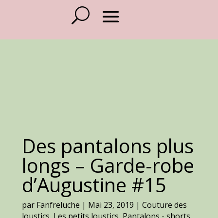
Des pantalons plus
longs – Garde-robe
d’Augustine #15
par
Fanfreluche
|
Mai 23, 2019
|
Couture des
loustics
,
Les petits loustics
,
Pantalons - shorts
,