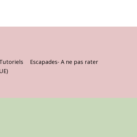
Tutoriels
Escapades- A ne pas rater
(UE)