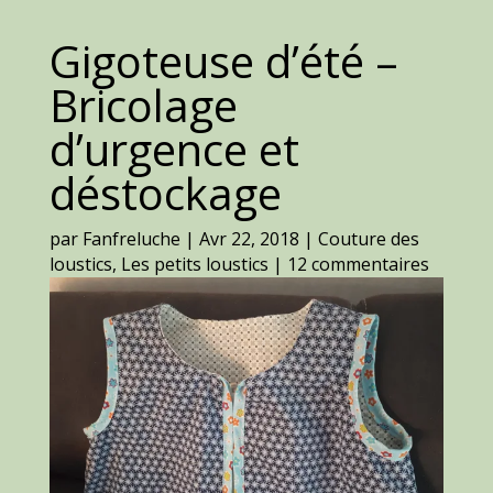
Gigoteuse d’été –
Bricolage
d’urgence et
déstockage
par
Fanfreluche
|
Avr 22, 2018
|
Couture des
loustics
,
Les petits loustics
|
12 commentaires