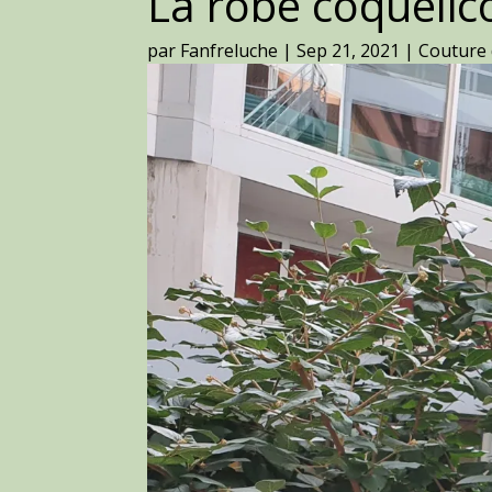
La robe coquelic
par
Fanfreluche
|
Sep 21, 2021
|
Couture 