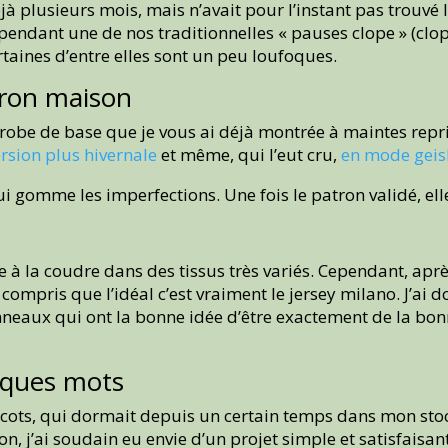
jà plusieurs mois, mais n’avait pour l’instant pas trouvé l
endant une de nos traditionnelles « pauses clope » (clope
ertaines d’entre elles sont un peu loufoques.
tron maison
robe de base que je vous ai déjà montrée à maintes repri
ersion plus hivernale
et même, qui l’eut cru,
en mode geis
 gomme les imperfections. Une fois le patron validé, elle e
e à la coudre dans des tissus très variés. Cependant, apr
e compris que l’idéal c’est vraiment le jersey milano. J’ai 
eaux qui ont la bonne idée d’être exactement de la bon
lques mots
ots, qui dormait depuis un certain temps dans mon stock
on, j’ai soudain eu envie d’un projet simple et satisfais