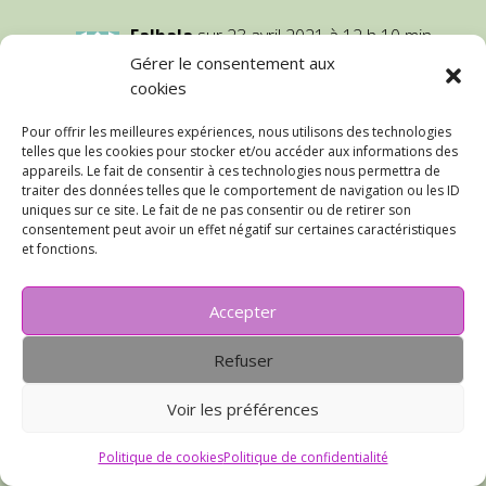
Falbala
sur 23 avril 2021 à 12 h 10 min
Gérer le consentement aux
Merciiiiiii… Les finitions ne sont pas
cookies
toujours simples je le reconnais, et
parfois même rebutantes. Allez un
Pour offrir les meilleures expériences, nous utilisons des technologies
petit effort, tu as déjà fait de jolis
telles que les cookies pour stocker et/ou accéder aux informations des
manteaux..
appareils. Le fait de consentir à ces technologies nous permettra de
traiter des données telles que le comportement de navigation ou les ID
uniques sur ce site. Le fait de ne pas consentir ou de retirer son
Réponse
consentement peut avoir un effet négatif sur certaines caractéristiques
et fonctions.
Fanfreluche
sur 21 avril 2021 à 15 h 21
Accepter
min
Eh bien, ça valait la peine d’attendre !
Refuser
Bravo pour cette belle réalisation. Ce
genre de projet ambitieux
Voir les préférences
m’impressionne toujours beaucoup.
Alors quand on pense que tu as
Politique de cookies
Politique de confidentialité
successivement cousu la belle cape à