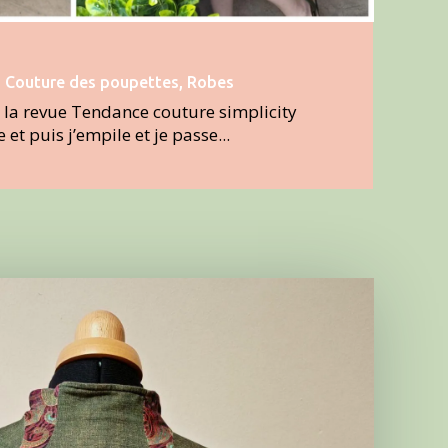
|
Couture des poupettes
,
Robes
s la revue Tendance couture simplicity
t puis j’empile et je passe...