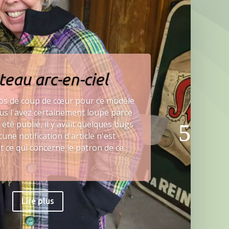
eau arc-en-ciel
ros de coup de cœur pour ce modèle
s l'avez certainement loupé parce
a été publié, il y avait quelques bugs
cune notification d'article n'est
t ce qui concerne le patron de ce
Lire plus