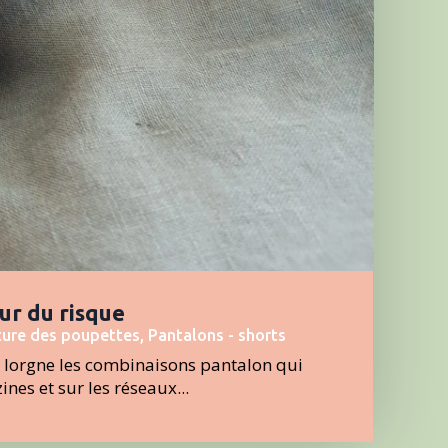
ur du risque
ure des poupettes
,
Pantalons - shorts
e lorgne les combinaisons pantalon qui
nes et sur les réseaux...