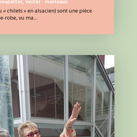
poupettes
,
Vestes - manteaux
u « chilets » en alsacien) sont une pièce
-robe, vu ma...