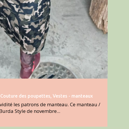
|
Couture des poupettes
,
Vestes - manteaux
avidité les patrons de manteau. Ce manteau /
Burda Style de novembre...