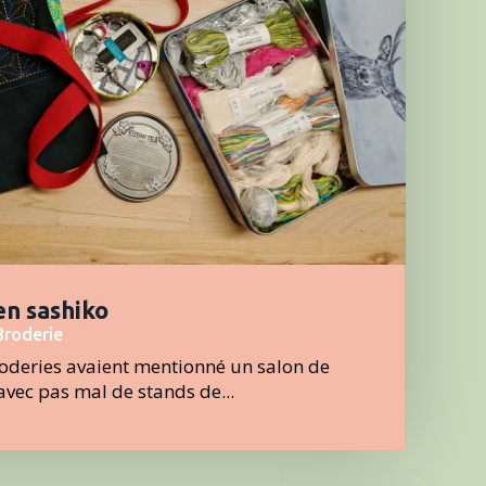
en sashiko
Broderie
roderies avaient mentionné un salon de
é avec pas mal de stands de...