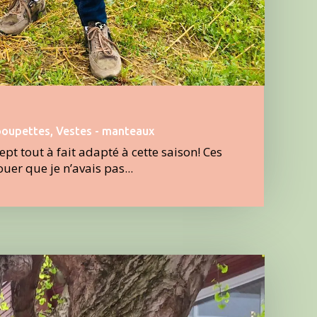
poupettes
,
Vestes - manteaux
pt tout à fait adapté à cette saison! Ces
uer que je n’avais pas...