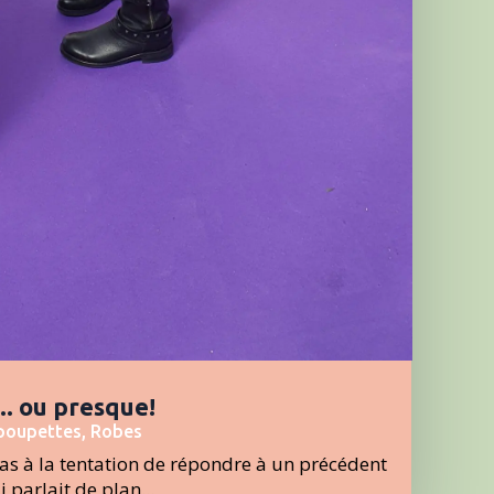
.. ou presque!
poupettes
,
Robes
 pas à la tentation de répondre à un précédent
parlait de plan...