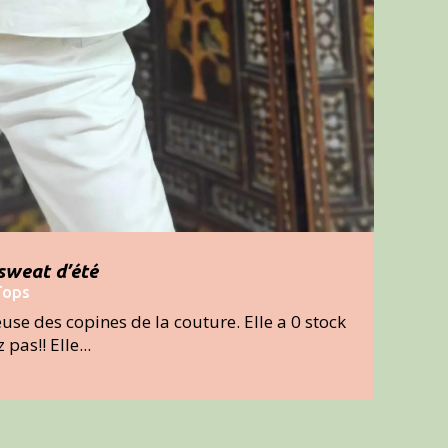
 sweat d’été
Tops
euse des copines de la couture. Elle a 0 stock
pas!! Elle...