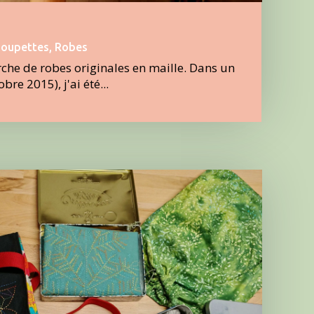
poupettes
,
Robes
erche de robes originales en maille. Dans un
re 2015), j'ai été...