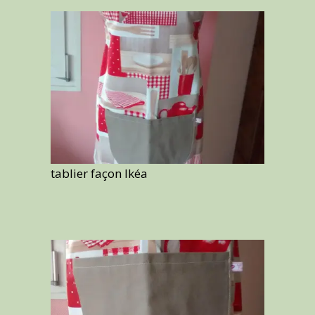
tablier façon Ikéa