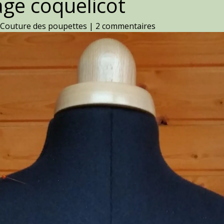
age coquelicot
,
Couture des poupettes
|
2 commentaires