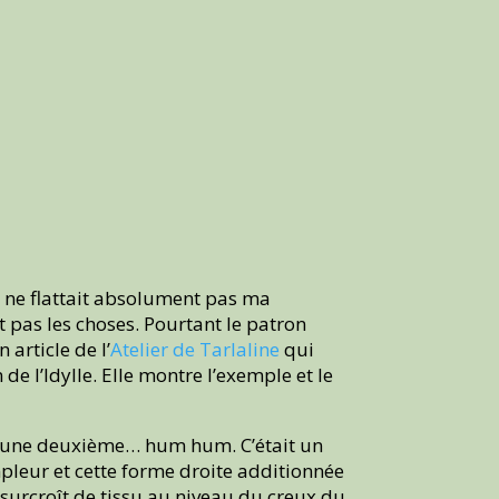
le ne flattait absolument pas ma
t pas les choses. Pourtant le patron
article de l’
Atelier de Tarlaline
qui
 de l’Idylle. Elle montre l’exemple et le
uis une deuxième… hum hum. C’était un
ampleur et cette forme droite additionnée
el surcroît de tissu au niveau du creux du