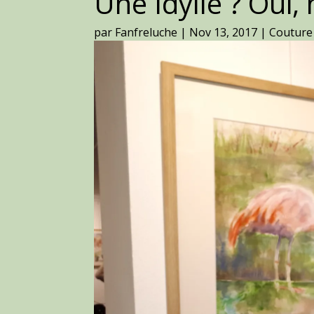
Une Idylle ? Oui,
par
Fanfreluche
|
Nov 13, 2017
|
Couture