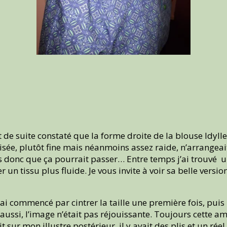
t de suite constaté que la forme droite de la blouse Idyl
isée, plutôt fine mais néanmoins assez raide, n’arrangeai
 donc que ça pourrait passer… Entre temps j’ai trouvé un 
un tissu plus fluide. Je vous invite à voir sa belle version
 J’ai commencé par cintrer la taille une première fois, p
à aussi, l’image n’était pas réjouissante. Toujours cette 
t sur mon illustre postérieur, il y avait des plis et un ré