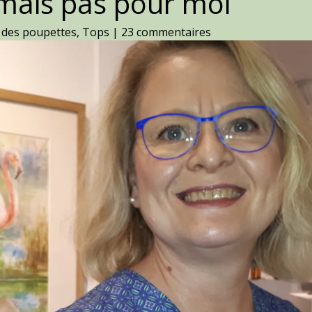
 mais pas pour moi
 des poupettes
,
Tops
|
23 commentaires