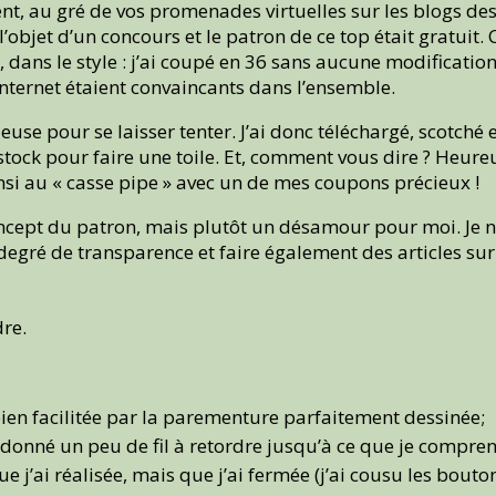
, au gré de vos promenades virtuelles sur les blogs des 
it l’objet d’un concours et le patron de ce top était gratu
 dans le style : j’ai coupé en 36 sans aucune modification
internet étaient convaincants dans l’ensemble.
queuse pour se laisser tenter. J’ai donc téléchargé, scotché
 stock pour faire une toile. Et, comment vous dire ? Heur
insi au « casse pipe » avec un de mes coupons précieux !
 concept du patron, mais plutôt un désamour pour moi. Je n
n degré de transparence et faire également des articles sur 
dre.
t bien facilitée par la parementure parfaitement dessinée;
 donné un peu de fil à retordre jusqu’à ce que je comprenn
 j’ai réalisée, mais que j’ai fermée (j’ai cousu les bouton