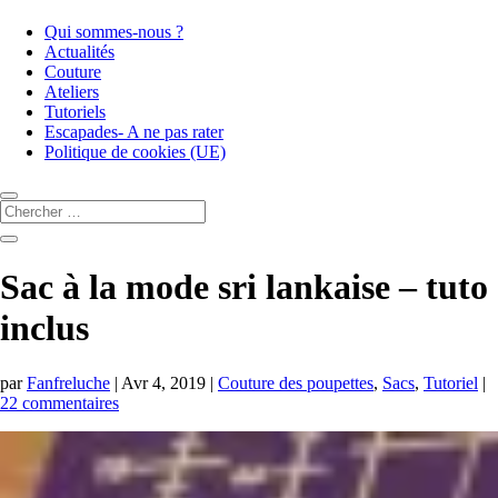
Qui sommes-nous ?
Actualités
Couture
Ateliers
Tutoriels
Escapades- A ne pas rater
Politique de cookies (UE)
Sac à la mode sri lankaise – tuto
inclus
par
Fanfreluche
|
Avr 4, 2019
|
Couture des poupettes
,
Sacs
,
Tutoriel
|
22 commentaires