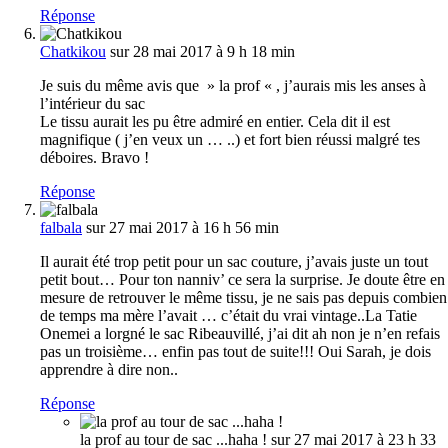
Réponse
Chatkikou
sur 28 mai 2017 à 9 h 18 min
Je suis du même avis que » la prof « , j’aurais mis les anses à
l’intérieur du sac
Le tissu aurait les pu être admiré en entier. Cela dit il est
magnifique ( j’en veux un … ..) et fort bien réussi malgré tes
déboires. Bravo !
Réponse
falbala
sur 27 mai 2017 à 16 h 56 min
Il aurait été trop petit pour un sac couture, j’avais juste un tout
petit bout… Pour ton nanniv’ ce sera la surprise. Je doute être en
mesure de retrouver le même tissu, je ne sais pas depuis combien
de temps ma mère l’avait … c’était du vrai vintage..La Tatie
Onemei a lorgné le sac Ribeauvillé, j’ai dit ah non je n’en refais
pas un troisième… enfin pas tout de suite!!! Oui Sarah, je dois
apprendre à dire non..
Réponse
la prof au tour de sac ...haha !
sur 27 mai 2017 à 23 h 33