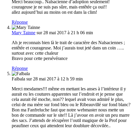
Merci beaucoup.. Nalsacienne d’adoption seulement!
courageuse je ne suis pas sûre, mais entêtée ça oui!!
allez aujourd’hui au moins on est dans la clim!
Réponse
Mary Tainne
sur 28 mai 2017 à 21 h 06 min
Ah je reconnais bien là le trait de caractère des Nalsaciennes ;
entêtée et courageuse. Moi j’aurais tout jeté dans un coin …..
surtout avec cette chaleur
Bravo pour cette persévérance
Réponse
Falbala
sur 28 mai 2017 à 12 h 59 min
Merci mesdames!!! même en mettant les anses à l’intérieur il y
aurait eu les coutures apparentes sur l’endroit et je pense que
cela aurait été moche, non?? lequel avait vous admiré le plus,
celui de ma mère sur fond bleu ou le Ribeauvillé sur fond blanc?
Bon ma Fanfreluche faut que notre webmaster nous mette un
bon de commande sur le site!! Là j’avoue en avoir un peu marre
des sacs. J’attends de récupérer l’outil magique de la Prof pour
peaufiner ceux qui attendent leur doublure décovilée..