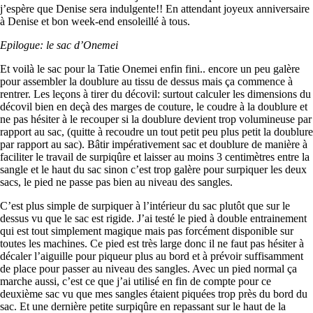
j’espère que Denise sera indulgente!! En attendant joyeux anniversaire
à Denise et bon week-end ensoleillé à tous.
Epilogue: le sac d’Onemei
Et voilà le sac pour la Tatie Onemei enfin fini.. encore un peu galère
pour assembler la doublure au tissu de dessus mais ça commence à
rentrer. Les leçons à tirer du décovil: surtout calculer les dimensions du
décovil bien en deçà des marges de couture, le coudre à la doublure et
ne pas hésiter à le recouper si la doublure devient trop volumineuse par
rapport au sac, (quitte à recoudre un tout petit peu plus petit la doublure
par rapport au sac). Bâtir impérativement sac et doublure de manière à
faciliter le travail de surpiqûre et laisser au moins 3 centimètres entre la
sangle et le haut du sac sinon c’est trop galère pour surpiquer les deux
sacs, le pied ne passe pas bien au niveau des sangles.
C’est plus simple de surpiquer à l’intérieur du sac plutôt que sur le
dessus vu que le sac est rigide. J’ai testé le pied à double entrainement
qui est tout simplement magique mais pas forcément disponible sur
toutes les machines. Ce pied est très large donc il ne faut pas hésiter à
décaler l’aiguille pour piqueur plus au bord et à prévoir suffisamment
de place pour passer au niveau des sangles. Avec un pied normal ça
marche aussi, c’est ce que j’ai utilisé en fin de compte pour ce
deuxième sac vu que mes sangles étaient piquées trop près du bord du
sac. Et une dernière petite surpiqûre en repassant sur le haut de la