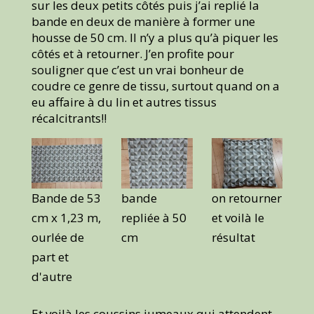
sur les deux petits côtés puis j’ai replié la
bande en deux de manière à former une
housse de 50 cm. Il n’y a plus qu’à piquer les
côtés et à retourner. J’en profite pour
souligner que c’est un vrai bonheur de
coudre ce genre de tissu, surtout quand on a
eu affaire à du lin et autres tissus
récalcitrants!!
Bande de 53
bande
on retourner
cm x 1,23 m,
repliée à 50
et voilà le
ourlée de
cm
résultat
part et
d'autre
Et voilà les coussins jumeaux qui attendent