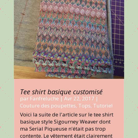
Tee shirt basique customisé
par
Fanfreluche
|
Avr 22, 2017
|
Couture des poupettes
,
Tops
,
Tutoriel
Voici la suite de l'article sur le tee shirt
basique style Sigourney Weaver dont
ma Serial Piqueuse n'était pas trop
contente. Le vêtement était clairement