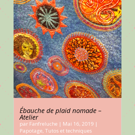
Ébauche de plaid nomade –
Atelier
par
Fanfreluche
|
Mai 16, 2019
|
Papotage
,
Tutos et techniques