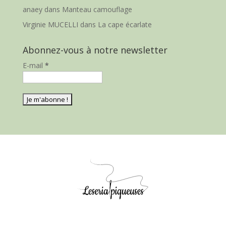
anaey
dans
Manteau camouflage
Virginie MUCELLI
dans
La cape écarlate
Abonnez-vous à notre newsletter
E-mail
*