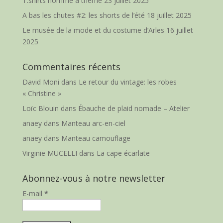
T.shirts homme à thème
23 juillet 2025
A bas les chutes #2: les shorts de l’été
18 juillet 2025
Le musée de la mode et du costume d’Arles
16 juillet
2025
Commentaires récents
David Moni
dans
Le retour du vintage: les robes
« Christine »
Loïc Blouin
dans
Ébauche de plaid nomade – Atelier
anaey
dans
Manteau arc-en-ciel
anaey
dans
Manteau camouflage
Virginie MUCELLI
dans
La cape écarlate
Abonnez-vous à notre newsletter
E-mail
*