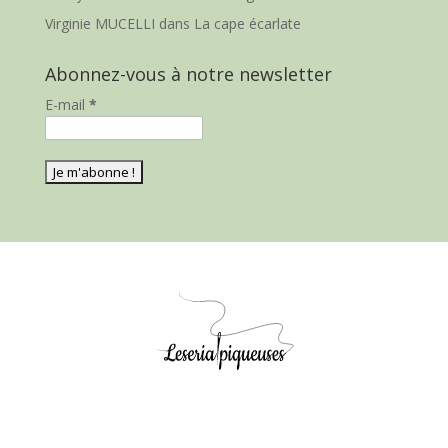
Virginie MUCELLI
dans
La cape écarlate
Abonnez-vous à notre newsletter
E-mail
*