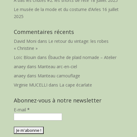
A bas les chutes #2: les shorts de l’été
18 juillet 2025
Le musée de la mode et du costume d’Arles
16 juillet
2025
Commentaires récents
David Moni
dans
Le retour du vintage: les robes
« Christine »
Loïc Blouin
dans
Ébauche de plaid nomade – Atelier
anaey
dans
Manteau arc-en-ciel
anaey
dans
Manteau camouflage
Virginie MUCELLI
dans
La cape écarlate
Abonnez-vous à notre newsletter
E-mail
*