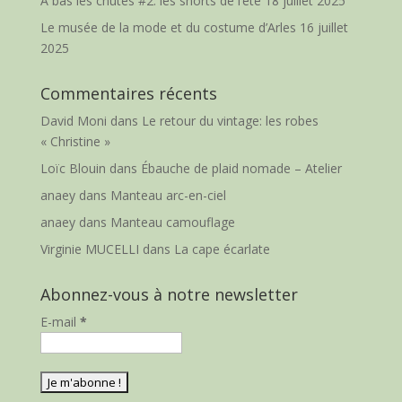
A bas les chutes #2: les shorts de l’été
18 juillet 2025
Le musée de la mode et du costume d’Arles
16 juillet
2025
Commentaires récents
David Moni
dans
Le retour du vintage: les robes
« Christine »
Loïc Blouin
dans
Ébauche de plaid nomade – Atelier
anaey
dans
Manteau arc-en-ciel
anaey
dans
Manteau camouflage
Virginie MUCELLI
dans
La cape écarlate
Abonnez-vous à notre newsletter
E-mail
*