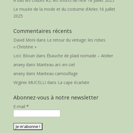
A bas les chutes #2: les shorts de l’été
18 juillet 2025
Le musée de la mode et du costume d’Arles
16 juillet
2025
Commentaires récents
David Moni
dans
Le retour du vintage: les robes
« Christine »
Loïc Blouin
dans
Ébauche de plaid nomade – Atelier
anaey
dans
Manteau arc-en-ciel
anaey
dans
Manteau camouflage
Virginie MUCELLI
dans
La cape écarlate
Abonnez-vous à notre newsletter
E-mail
*