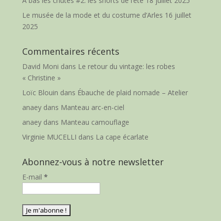
A bas les chutes #2: les shorts de l’été
18 juillet 2025
Le musée de la mode et du costume d’Arles
16 juillet
2025
Commentaires récents
David Moni
dans
Le retour du vintage: les robes
« Christine »
Loïc Blouin
dans
Ébauche de plaid nomade – Atelier
anaey
dans
Manteau arc-en-ciel
anaey
dans
Manteau camouflage
Virginie MUCELLI
dans
La cape écarlate
Abonnez-vous à notre newsletter
E-mail
*