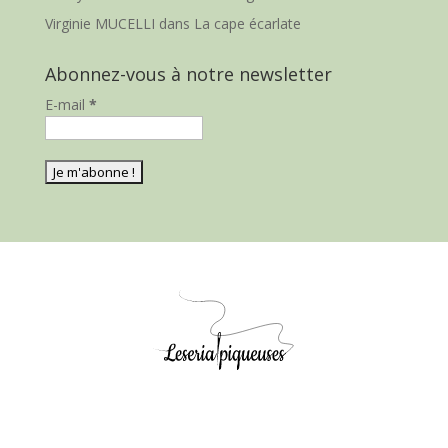
Virginie MUCELLI
dans
La cape écarlate
Abonnez-vous à notre newsletter
E-mail
*