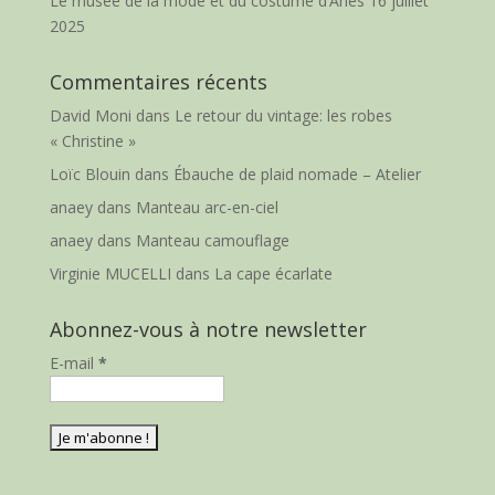
Le musée de la mode et du costume d’Arles
16 juillet
2025
Commentaires récents
David Moni
dans
Le retour du vintage: les robes
« Christine »
Loïc Blouin
dans
Ébauche de plaid nomade – Atelier
anaey
dans
Manteau arc-en-ciel
anaey
dans
Manteau camouflage
Virginie MUCELLI
dans
La cape écarlate
Abonnez-vous à notre newsletter
E-mail
*