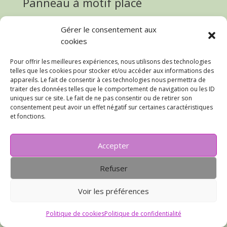
Panneau à motif placé
J’ai d’abord jeté mon dévolu sur ce panneau beige,
Gérer le consentement aux
avec motifs placés de radio cassettes et autre matos.
cookies
C’est sûr qu’à l’ère du tout numérique, bon nombre de
personnes ne sauront pas ce qu’est un radio cassette!!
Pour offrir les meilleures expériences, nous utilisons des technologies
Je l’ai surnommé l’audiophile, parfait pour Monsieur qui
telles que les cookies pour stocker et/ou accéder aux informations des
fait partie d’une association d’audiophiles, surnommée
appareils. Le fait de consentir à ces technologies nous permettra de
affectueusement les audiopathes ou les pathes!!
traiter des données telles que le comportement de navigation ou les ID
uniques sur ce site. Le fait de ne pas consentir ou de retirer son
consentement peut avoir un effet négatif sur certaines caractéristiques
et fonctions.
Accepter
Refuser
Voir les préférences
Politique de cookies
Politique de confidentialité