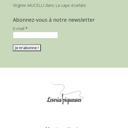
Virginie MUCELLI
dans
La cape écarlate
Abonnez-vous à notre newsletter
E-mail
*