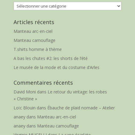
Catégories
Articles récents
Manteau arc-en-ciel
Manteau camouflage
T.shirts homme à thème
A bas les chutes #2: les shorts de l’été
Le musée de la mode et du costume d’Arles
Commentaires récents
David Moni
dans
Le retour du vintage: les robes
« Christine »
Loïc Blouin
dans
Ébauche de plaid nomade – Atelier
anaey
dans
Manteau arc-en-ciel
anaey
dans
Manteau camouflage
Virginie MUCELLI
dans
La cape écarlate