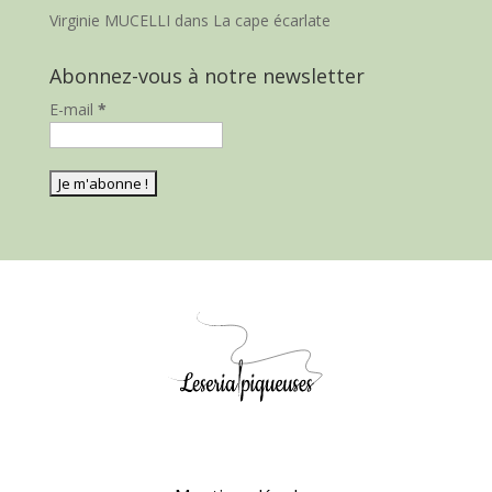
Virginie MUCELLI
dans
La cape écarlate
Abonnez-vous à notre newsletter
E-mail
*