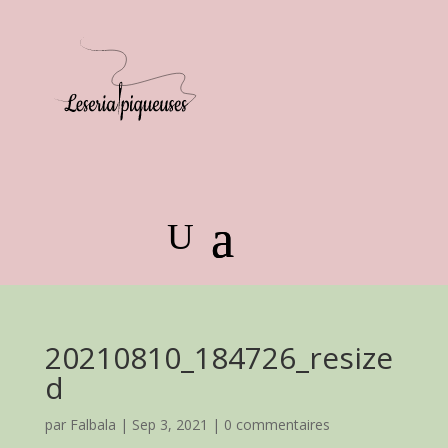
20210810_184726_resize
d
par
Falbala
|
Sep 3, 2021
|
0 commentaires