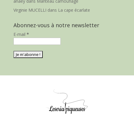
anaey
dans
Manteau camouflage
Virginie MUCELLI
dans
La cape écarlate
Abonnez-vous à notre newsletter
E-mail
*