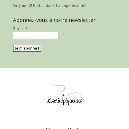
Virginie MUCELLI
dans
La cape écarlate
Abonnez-vous à notre newsletter
E-mail
*