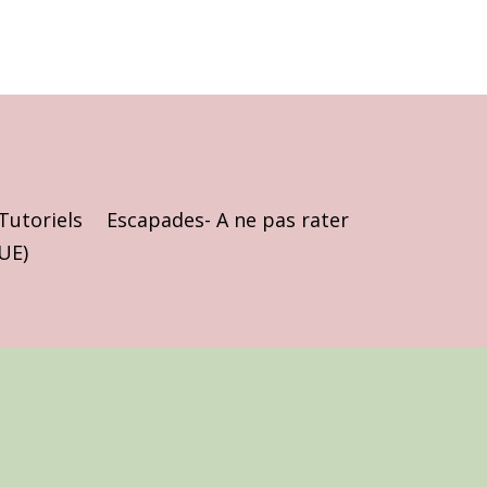
Tutoriels
Escapades- A ne pas rater
(UE)