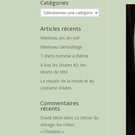
Catégories
Catégories
Articles récents
Manteau arc-en-ciel
Manteau camouflage
T.shirts homme à thème
A bas les chutes #2: les
shorts de l’été
Le musée de la mode et du
costume d’Arles
Commentaires
récents
David Moni
dans
Le retour du
vintage: les robes
« Christine »