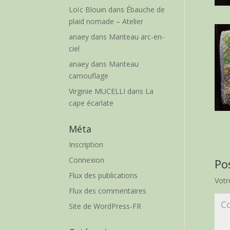
Loïc Blouin
dans
Ébauche de
plaid nomade – Atelier
anaey
dans
Manteau arc-en-
ciel
anaey
dans
Manteau
camouflage
Virginie MUCELLI
dans
La
cape écarlate
Méta
Inscription
Connexion
Po
Flux des publications
Votr
Flux des commentaires
Site de WordPress-FR