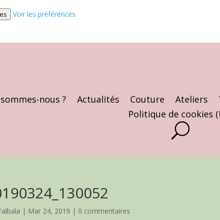
Voir les préférences
ces
 sommes-nous ?
Actualités
Couture
Ateliers
Politique de cookies 
0190324_130052
Falbala
|
Mar 24, 2019
|
0 commentaires