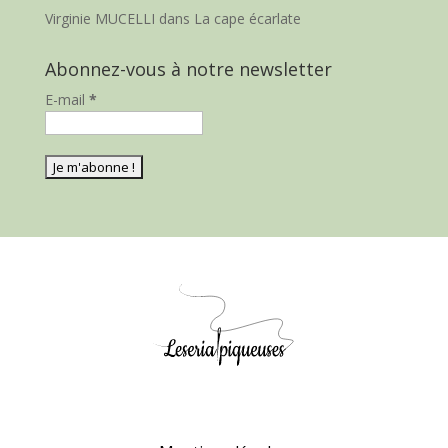
Virginie MUCELLI
dans
La cape écarlate
Abonnez-vous à notre newsletter
E-mail
*